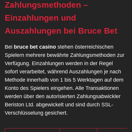
Zahlungsmethoden –
Einzahlungen und
Auszahlungen bei Bruce Bet
Bei
bruce bet casino
stehen österreichischen
Spielern mehrere bewährte Zahlungsmethoden zur
Verfügung. Einzahlungen werden in der Regel
sofort verarbeitet, während Auszahlungen je nach
Methode innerhalb von 1 bis 5 Werktagen auf dem
Konto des Spielers eingehen. Alle Transaktionen
werden über den autorisierten Zahlungsabwickler
Beriston Ltd. abgewickelt und sind durch SSL-
Verschlüsselung gesichert.