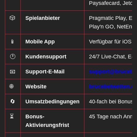
Paysafecard, Jeton
🎲
Spielanbieter
Pragmatic Play, Evo
Play'n GO, NetEnt
📱
Mobile App
Verfügbar für iOS 
🕐
Kundensupport
24/7 Live-Chat, E-M
📧
Support-E-Mail
support@brucebe
🌐
Website
brucebetwetten.c
🔄
Umsatzbedingungen
40-fach bei Bonuss
⏳
Bonus-
45 Tage nach Anme
Aktivierungsfrist