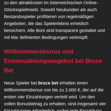
zu den attraktivsten im österreichischen Online-
Glücksspielmarkt. Sowohl Neukunden als auch
Bestandsspieler profitieren von regelmäßigen
Angeboten, die das Spielerlebnis erheblich
bereichern. Alle Boni sind transparent gestaltet und
mit klar definierten Bedingungen verknüpft.
Willkommensbonus und
Ersteinzahlungsangebot bei Bruce
Bet
Neue Spieler bei
bruce bet
erhalten einen
Willkommensbonus von bis zu 2.000 €, der auf die
ersten vier Einzahlungen verteilt wird. Um den
vollen Bonusbetrag zu erhalten, sind insgesamt vier
Einzahlungen erforderlich, wobei jede Einzahlung