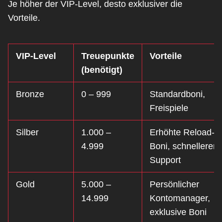
Je höher der VIP-Level, desto exklusiver die
Vorteile.
VIP-Level
Treuepunkte
Vorteile
(benötigt)
Bronze
0 – 999
Standardboni,
Freispiele
Silber
1.000 –
Erhöhte Reload-
4.999
Boni, schnellerer
Support
Gold
5.000 –
Persönlicher
14.999
Kontomanager,
exklusive Boni