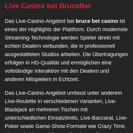
Live Casino bei BruceBet
Das Live-Casino-Angebot bei
bruce bet casino
ist
eines der Highlights der Plattform. Durch modernste
Streaming-Technologie werden Spieler direkt mit
echten Dealern verbunden, die in professionell
ausgestatteten Studios arbeiten. Die Übertragungen
erfolgen in HD-Qualität und ermöglichen eine
vollständige Interaktion mit den Dealern und
anderen Mitspielern in Echtzeit.
Das Live-Casino-Angebot umfasst unter anderem
Live-Roulette in verschiedenen Varianten, Live-
Blackjack an mehreren Tischen mit
unterschiedlichen Einsatzlimits, Live-Baccarat, Live-
Poker sowie Game-Show-Formate wie Crazy Time,