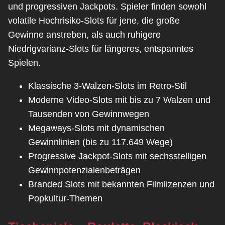
und progressiven Jackpots. Spieler finden sowohl
volatile Hochrisiko-Slots für jene, die große
Gewinne anstreben, als auch ruhigere
Niedrigvarianz-Slots für längeres, entspanntes
Spielen.
Klassische 3-Walzen-Slots im Retro-Stil
Moderne Video-Slots mit bis zu 7 Walzen und
Tausenden von Gewinnwegen
Megaways-Slots mit dynamischen
Gewinnlinien (bis zu 117.649 Wege)
Progressive Jackpot-Slots mit sechsstelligen
Gewinnpotenzialenbeträgen
Branded Slots mit bekannten Filmlizenzen und
Popkultur-Themen